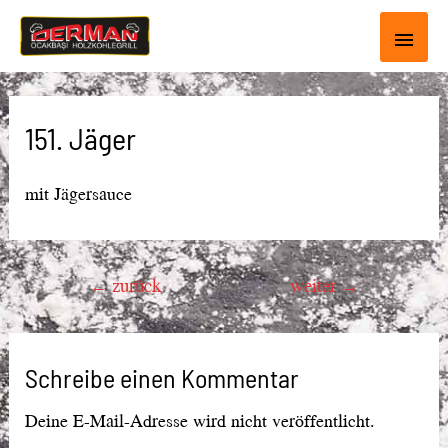
Haup
151. Jäger
mit Jägersauce
Beitragsnavigation
←
zurück
weiter
→
Schreibe einen Kommentar
Deine E-Mail-Adresse wird nicht veröffentlicht.