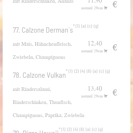
11,90
mit Rinderschinken, Ananas
€
normal 29cm
1
a
c
g
77. Calzone Derman`s
12,40
mit Mais, Hähnchenfleisch,
€
normal 29cm
Zwiebeln, Champignons
1
2
4
6
a
c
g
78. Calzone Vulkan
13,40
mit Rindersalami,
€
normal 29cm
Rinderschinken, Thunfisch,
Champignons, Paprika, Zwiebeln
1
2
4
6
a
c
g