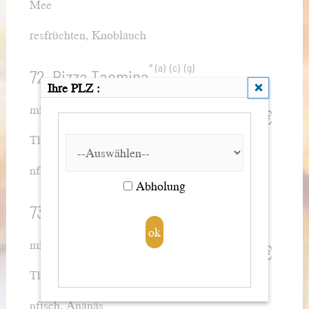
Mee
resfrüchten, Knoblauch
a
c
g
72. Pizza Taomina
Ihre PLZ :
8,40
10,40
15,40
mit
€
Klein 26cm
Normal 29cm
Jumbo 40cm
Thu
nfisch, Zwiebeln
Abholung
a
c
g
73. Pizza Tonno Spezial
8,40
10,40
15,40
mit
€
Klein 26cm
Normal 29cm
Jumbo 40cm
Thu
nfisch, Ananas