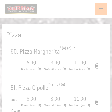
Pizza
a
c
g
50. Pizza Margherita
6,40
8,40
11,40
€
Klein 26cm
Normal 29cm
Jumbo 40cm
a
c
g
51. Pizza Cipolle
6,90
8,90
11,90
mit
€
Klein 26cm
Normal 29cm
Jumbo 40cm
Zwie