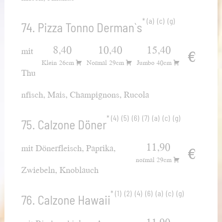
a
c
g
74. Pizza Tonno Derman`s
8,40
10,40
15,40
mit
€
Klein 26cm
Normal 29cm
Jumbo 40cm
Thu
nfisch, Mais, Champignons, Rucola
4
5
6
7
a
c
g
75. Calzone Döner
11,90
mit Dönerfleisch, Paprika,
€
normal 29cm
Zwiebeln, Knoblauch
1
2
4
6
a
c
g
76. Calzone Hawaii