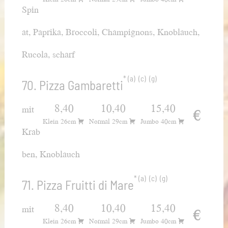
Spin
at, Paprika, Broccoli, Champignons, Knoblauch,
Rucola, scharf
a
c
g
70. Pizza Gambaretti
8,40
10,40
15,40
mit
€
Klein 26cm
Normal 29cm
Jumbo 40cm
Krab
ben, Knoblauch
a
c
g
71. Pizza Fruitti di Mare
8,40
10,40
15,40
mit
€
Klein 26cm
Normal 29cm
Jumbo 40cm