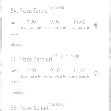
a
c
g
54. Pizza Tonno
7,90
9,90
14,40
mit
€
Klein 26cm
Normal 29cm
Jumbo 40cm
Thu
nfisch
6
7
a
c
g
55. Pizza Carciofi
7,40
9,40
13,40
mit
€
Klein 26cm
Normal 29cm
Jumbo 40cm
Artis
chocken
a
c
g
56. Pizza Spinat