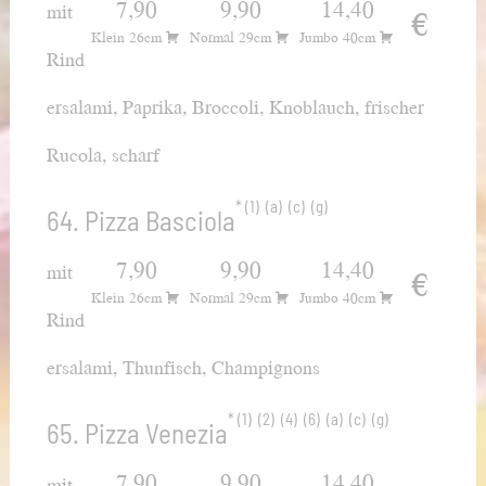
7,90
9,90
14,40
mit
€
Klein 26cm
Normal 29cm
Jumbo 40cm
Rind
ersalami, Paprika, Broccoli, Knoblauch, frischer
Rucola, scharf
1
a
c
g
64. Pizza Basciola
7,90
9,90
14,40
mit
€
Klein 26cm
Normal 29cm
Jumbo 40cm
Rind
ersalami, Thunfisch, Champignons
1
2
4
6
a
c
g
65. Pizza Venezia
7,90
9,90
14,40
mit