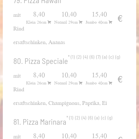
79. Pizza Hawaii
8,40
10,40
15,40
mit
€
Klein 26cm
Normal 29cm
Jumbo 40cm
Rind
ersaftschinken, Ananas
1
2
4
6
7
a
c
g
80. Pizza Speciale
8,40
10,40
15,40
mit
€
Klein 26cm
Normal 29cm
Jumbo 40cm
Rind
ersaftschinken, Champignons, Paprika, Ei
1
2
4
6
a
c
g
81. Pizza Marinara
8,40
10,40
15,40
mit