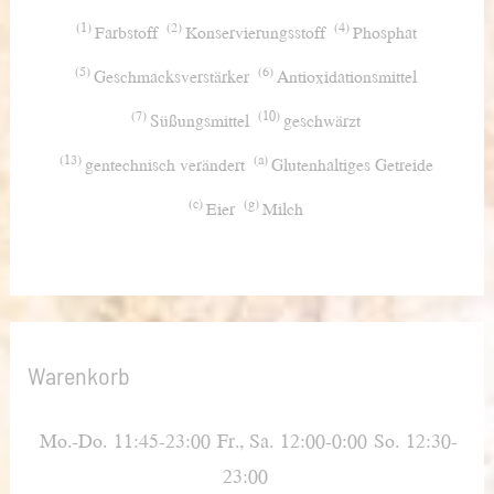
1
2
4
Farbstoff
Konservierungsstoff
Phosphat
5
6
Geschmacksverstärker
Antioxidationsmittel
7
10
Süßungsmittel
geschwärzt
13
a
gentechnisch verändert
Glutenhaltiges Getreide
c
g
Eier
Milch
Warenkorb
Mo.-Do.
11:45-23:00
Fr., Sa.
12:00-0:00
So.
12:30-
23:00