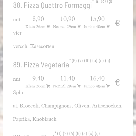
a
c
g
88. Pizza Quattro Formaggi
8,90
10,90
15,90
mit
€
Klein 26cm
Normal 29cm
Jumbo 40cm
vier
versch. Käsesorten
6
7
10
a
c
g
89. Pizza Vegetaria
9,40
11,40
16,40
mit
€
Klein 26cm
Normal 29cm
Jumbo 40cm
Spin
at, Broccoli, Champignons, Oliven, Artischocken,
Paprika, Knoblauch
1
2
4
6
a
c
g