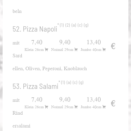
beln
1
2
a
c
g
52. Pizza Napoli
7,40
9,40
13,40
mit
€
Klein 26cm
Normal 29cm
Jumbo 40cm
Sard
ellen, Oliven, Peperoni, Knoblauch
1
a
c
g
53. Pizza Salami
7,40
9,40
13,40
mit
€
Klein 26cm
Normal 29cm
Jumbo 40cm
Rind
ersalami