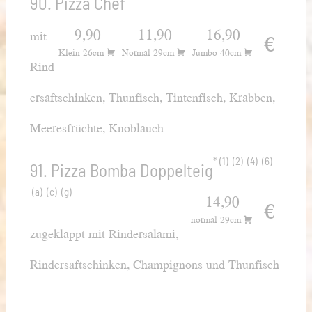
90. Pizza Chef
9,90
11,90
16,90
mit
€
Klein 26cm
Normal 29cm
Jumbo 40cm
Rind
ersaftschinken, Thunfisch, Tintenfisch, Krabben,
Meeresfrüchte, Knoblauch
1
2
4
6
91. Pizza Bomba Doppelteig
a
c
g
14,90
€
normal 29cm
zugeklappt mit Rindersalami,
Rindersaftschinken, Champignons und Thunfisch