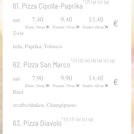
7
a
c
g
61. Pizza Cipolla-Paprika
7,40
9,40
13,40
mit
€
Klein 26cm
Normal 29cm
Jumbo 40cm
Zwie
beln, Paprika, Tobasco
1
2
4
6
a
c
g
62. Pizza San Marco
7,90
9,90
14,40
mit
€
Klein 26cm
Normal 29cm
Jumbo 40cm
Rind
ersaftschinken, Champignons
1
7
a
c
g
63. Pizza Diavolo