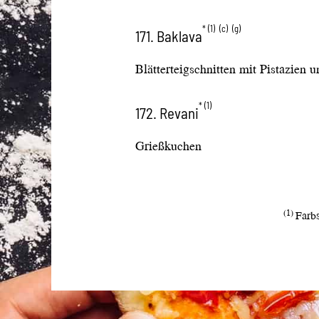
1
c
g
171. Baklava
Blätterteigschnitten mit Pistazien 
1
172. Revani
Grießkuchen
1
Farbs