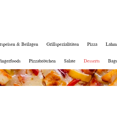
rspeisen & Beilagen
Grillspezialitäten
Pizza
Lahm
ingerfoods
Pizzabrötchen
Salate
Desserts
Bagu