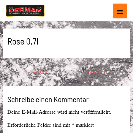
Haup
Rose 0,7l
Beitragsnavigation
←
zurück
weiter
→
Schreibe einen Kommentar
Deine E-Mail-Adresse wird nicht veröffentlicht.
Erforderliche Felder sind mit
*
markiert