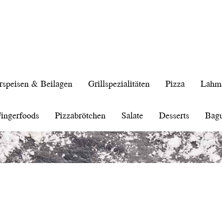
rspeisen & Beilagen
Grillspezialitäten
Pizza
Lahm
ingerfoods
Pizzabrötchen
Salate
Desserts
Bagu