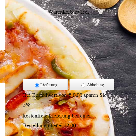
Warenkorb ist leer
Lieferung
Abholung
Bei Bestellwert von € 0,00 sparen Sie
5%.
kostenfreie Lieferung bei einer
Bestellung über
€ 12,00