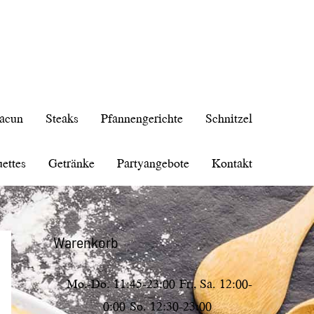
acun
Steaks
Pfannengerichte
Schnitzel
ettes
Getränke
Partyangebote
Kontakt
Warenkorb
Mo.-Do.
11:45-23:00
Fr., Sa.
12:00-
0:00
So.
12:30-23:00