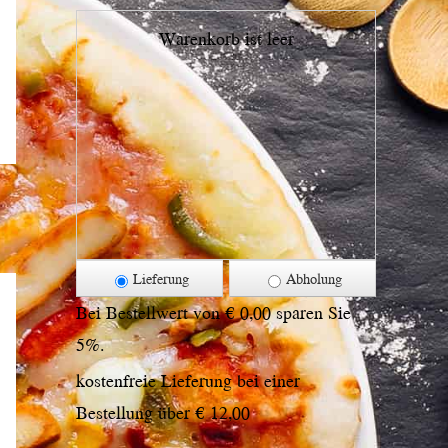
Warenkorb ist leer
Lieferung
Abholung
Bei Bestellwert von € 0,00 sparen Sie
5%.
kostenfreie Lieferung bei einer
Bestellung über
€ 12,00