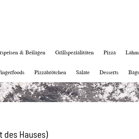
rspeisen & Beilagen
Grillspezialitäten
Pizza
Lahm
ingerfoods
Pizzabrötchen
Salate
Desserts
Bagu
rt des Hauses)