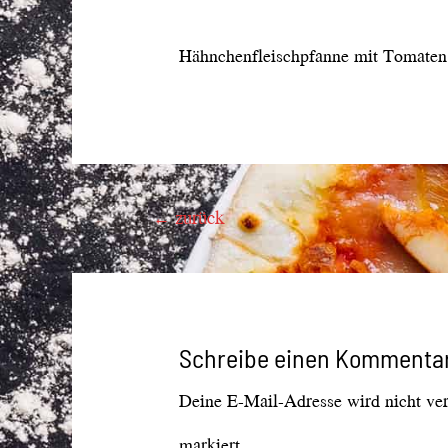
Hähnchenfleischpfanne mit Tomaten,
Beitragsnavigation
←
zurück
Schreibe einen Kommenta
Deine E-Mail-Adresse wird nicht verö
markiert