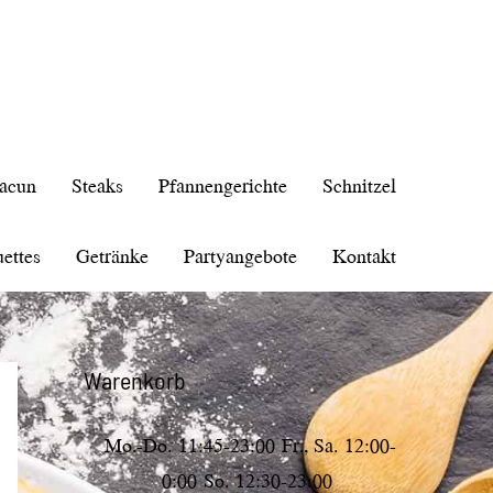
acun
Steaks
Pfannengerichte
Schnitzel
ettes
Getränke
Partyangebote
Kontakt
Warenkorb
Mo.-Do.
11:45-23:00
Fr., Sa.
12:00-
0:00
So.
12:30-23:00