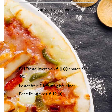
zur Zeit geschlossen
Bei Bestellwert von € 0,00 sparen Sie
5%.
kostenfreie Lieferung bei einer
Bestellung über
€ 12,00