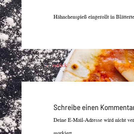
Hähnchenspieß eingerollt in Blätterte
Beitragsnavigation
←
zurück
Schreibe einen Kommenta
Deine E-Mail-Adresse wird nicht verö
markiert