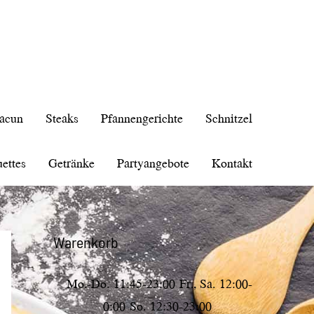
acun
Steaks
Pfannengerichte
Schnitzel
ettes
Getränke
Partyangebote
Kontakt
Warenkorb
Mo.-Do.
11:45-23:00
Fr., Sa.
12:00-
0:00
So.
12:30-23:00