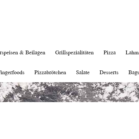
rspeisen & Beilagen
Grillspezialitäten
Pizza
Lahm
ingerfoods
Pizzabrötchen
Salate
Desserts
Bagu