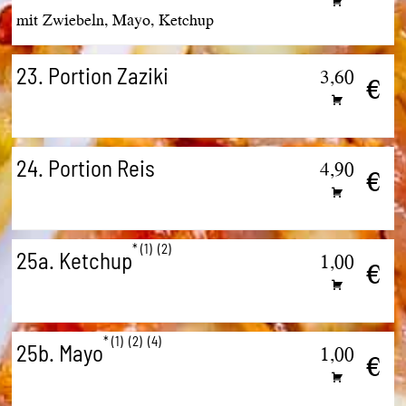
mit Zwiebeln, Mayo, Ketchup
23. Portion Zaziki
3,60
€
24. Portion Reis
4,90
€
1
2
25a. Ketchup
1,00
€
1
2
4
25b. Mayo
1,00
€