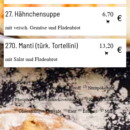
27. Hähnchensuppe
6,70
€
mit versch. Gemüse und Fladenbrot
270. Manti (türk. Tortellini)
13,20
€
mit Salat und Fladenbrot
1
2
3
Farbstoff
Konservierungsstoff
Nitritpökelsalz
4
5
20
Phosphat
Geschmacksverstärker
Käse in Salzlake
a
c
e
g
Glutenhaltiges Getreide
Eier
Erdnuss
Milch