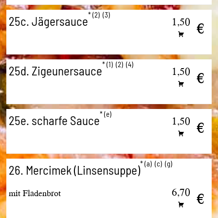
2
3
25c. Jägersauce
1,50
€
1
2
4
25d. Zigeunersauce
1,50
€
e
25e. scharfe Sauce
1,50
€
a
c
g
26. Mercimek (Linsensuppe)
6,70
mit Fladenbrot
€