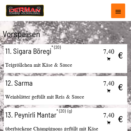
Haup
Vorspeisen
20
11. Sigara Böregi
7,40
€
Teigröllchen mit Käse & Sauce
12. Sarma
7,40
€
Weinblätter gefüllt mit Reis & Sauce
20
g
13. Peynirli Mantar
7,40
€
überbackene Champignons gefüllt mit Käse