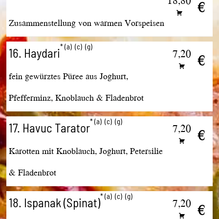
18,80
€
Zusammenstellung von warmen Vorspeisen
a
c
g
16. Haydari
7,20
€
fein gewürztes Püree aus Joghurt,
Pfefferminz, Knoblauch & Fladenbrot
a
c
g
17. Havuc Tarator
7,20
€
Karotten mit Knoblauch, Joghurt, Petersilie
& Fladenbrot
a
c
g
18. Ispanak (Spinat)
7,20
€