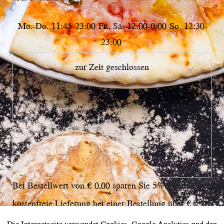
Mo.-Do.
11:45-23:00
Fr., Sa.
12:00-0:00
So.
12:30-
23:00
zur Zeit geschlossen
Bei Bestellwert von € 0,00 sparen Sie 5%.
kostenfreie Lieferung bei einer Bestellung über
€
12,00
Die Internetseite verwendet Cookies, Google Analytics und den