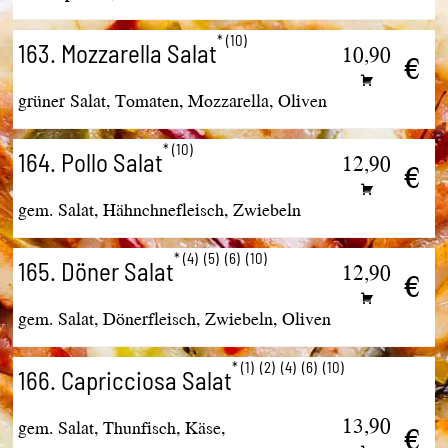
10
163. Mozzarella Salat
10,90
€
grüner Salat, Tomaten, Mozzarella, Oliven
10
164. Pollo Salat
12,90
€
gem. Salat, Hähnchnefleisch, Zwiebeln
4
5
6
10
165. Döner Salat
12,90
€
gem. Salat, Dönerfleisch, Zwiebeln, Oliven
1
2
4
6
10
166. Capricciosa Salat
13,90
gem. Salat, Thunfisch, Käse,
€