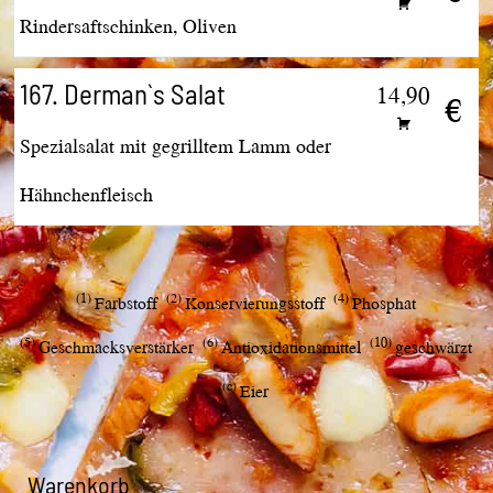
Rindersaftschinken, Oliven
167. Derman`s Salat
14,90
€
Spezialsalat mit gegrilltem Lamm oder
Hähnchenfleisch
1
2
4
Farbstoff
Konservierungsstoff
Phosphat
5
6
10
Geschmacksverstärker
Antioxidationsmittel
geschwärzt
c
Eier
Warenkorb