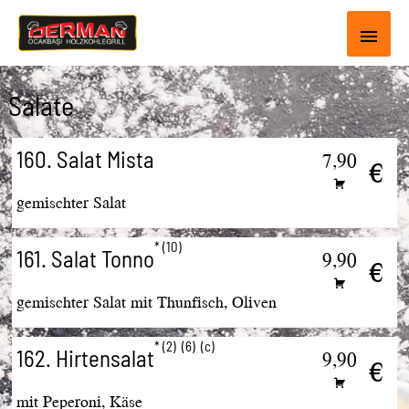
Haup
Salate
160. Salat Mista
7,90
€
gemischter Salat
10
161. Salat Tonno
9,90
€
gemischter Salat mit Thunfisch, Oliven
2
6
c
162. Hirtensalat
9,90
€
mit Peperoni, Käse