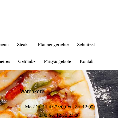
acun
Steaks
Pfannengerichte
Schnitzel
ettes
Getränke
Partyangebote
Kontakt
Warenkorb
Mo.-Do.
11:45-23:00
Fr., Sa.
12:00-
0:00
So.
12:30-23:00