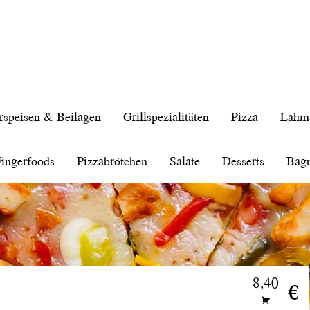
rspeisen & Beilagen
Grillspezialitäten
Pizza
Lahm
ingerfoods
Pizzabrötchen
Salate
Desserts
Bagu
8,40
€