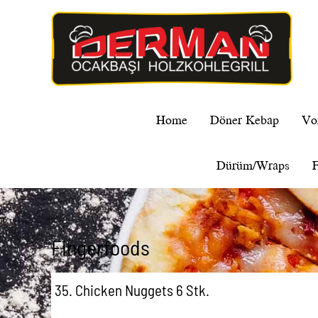
Home
Döner Kebap
Vo
Dürüm/Wraps
F
Fingerfoods
35. Chicken Nuggets 6 Stk.